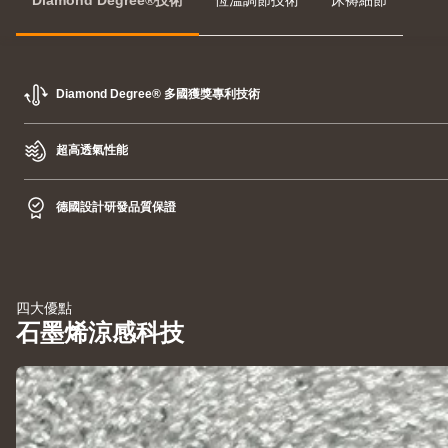
Diamond Degree®技術
恆溫調節技術
床褥細節
Diamond Degree® 多國獲獎專利技術
超高透氣性能
德國設計研發品質保證
四大優點
石墨烯涼感科技