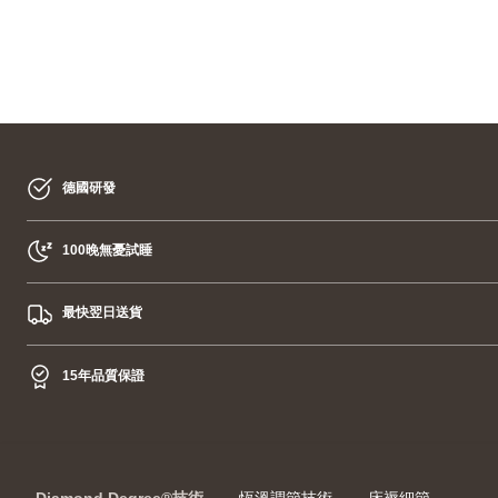
深
層
的
睡
眠
德國研發
100晚無憂試睡
最快翌日送貨
15年品質保證