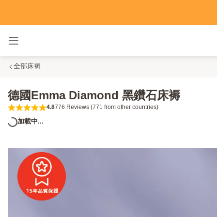
Toggle navigation
全部床褥
德國Emma Diamond 黑鑽石床褥
4.8
776 Reviews (771 from other countries)
4.8 out of 5 stars 776 Reviews (771 from ot
加載中...