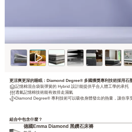
更涼爽更深的睡眠：Diamond Degree® 多國獲獎專利技術
Materials:
記憶棉混合袋裝彈簧的 Hybrid 設計能提供乎合人體工學的承托
記
透
透氣記憶棉技術能有效排走濕氣
憶
氣
溫
Diamond Degree® 專利技術可以吸收身體發出的熱量，讓
棉
度:
控
混
透
技
合
氣
術:
組合中包含什麼？
袋
記
Diamond
德國Emma Diamond 黑鑽石床褥
裝
憶
Degree®