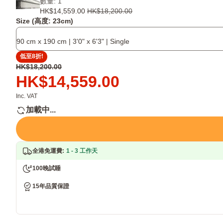
數量: 1
彈
棉
專
HK$14,559.00
HK$18,200.00
簧
技
利
Size (高度: 23cm)
的
術
技
Hybrid
能
術
90 cm x 190 cm | 3'0" x 6'3" | Single
設
有
可
計
效
以
低至8折!
能
排
吸
原
HK$18,200.00
提
走
收
價
價
HK$14,559.00
供
濕
身
HK$18,200.00
格
乎
氣
體
HK$14,559.00
Inc. VAT
合
發
加載中...
人
出
體
的
工
熱
學
量，
全港免運費
:
1 - 3 工作天
的
讓
承
你
100晚試睡
托
享
受
15年品質保證
更
涼
爽、
更