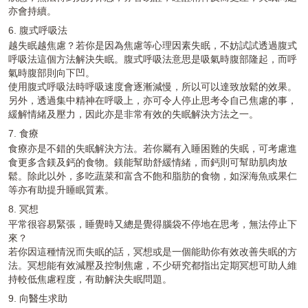
亦會持續。
6. 腹式呼吸法
越失眠越焦慮？若你是因為焦慮等心理因素失眠，不妨試試透過腹式
呼吸法這個方法解決失眠。腹式呼吸法意思是吸氣時腹部隆起，而呼
氣時腹部則向下凹。
使用腹式呼吸法時呼吸速度會逐漸減慢，所以可以達致放鬆的效果。
另外，透過集中精神在呼吸上，亦可令人停止思考令自己焦慮的事，
緩解情緒及壓力，因此亦是非常有效的失眠解決方法之一。
7. 食療
食療亦是不錯的失眠解決方法。若你屬有入睡困難的失眠，可考慮進
食更多含鎂及鈣的食物。鎂能幫助舒緩情緒，而鈣則可幫助肌肉放
鬆。除此以外，多吃蔬菜和富含不飽和脂肪的食物，如深海魚或果仁
等亦有助提升睡眠質素。
8. 冥想
平常很容易緊張，睡覺時又總是覺得腦袋不停地在思考，無法停止下
來？
若你因這種情況而失眠的話，冥想或是一個能助你有效改善失眠的方
法。冥想能有效減壓及控制焦慮，不少研究都指出定期冥想可助人維
持較低焦慮程度，有助解決失眠問題。
9. 向醫生求助