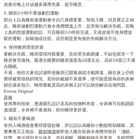
就會在晚上分泌越多褪黑色素，提升睡意。
3. 睡前2小時不要做劇烈運動
部分人以為睡前做運動會令自己身體更累，幫助入睡，但其實正正相
反。睡前做
劇烈
運動只會令身體體溫上升，反而無法解決失眠。若晚
上真的想做運動的話，可在睡前2小時前完成，又或改做可使身體放
鬆的運動，如瑜伽或拉筋，這些都是更有效的失眠解決方法。
4. 保持睡房環境舒適
要解決失眠，睡房環境同樣重要。若你受失眠困擾，不妨也留意一下
睡房會否過熱。最適合睡覺的睡房溫度為18度左右，高於24度已不適
合睡眠。
不過，相信大家也試過即使睡房已開風扇或冷氣降溫，睡在床上仍然
覺得被窩很熱的情況。若你的被鋪不算過厚，便可能是因為你的床褥
鎖住過多熱力。轉用透氣度高的床褥正好可以助你解決這個問題。
Emma Original
床褥
使用專利技術，透過開孔設計及高科技物料布套，令床褥可自動調節
溫濕度，令床褥不會過熱，助你睡得更舒適。
5. 睡前不要喝酒
有些人喝酒後會覺得昏昏欲睡，所以誤以為睡前小酌能幫助睡眠，其
實事實正正相反。
睡前喝酒
後即使入睡亦容易令身體停留於「淺眠」
狀態，無法得到充分休息，亦容易醒，睡醒精神反而更差，失眠問題