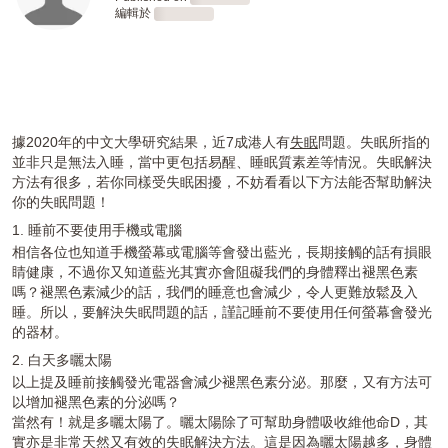
編輯於
Loading
Loading
據2020年的中文大學研究結果，近7成港人有
失眠
問題。失眠所指的
並非只是無法入睡，當中更包括易醒、睡眠質素差等情況。失眠解決
方法有很多，若你同樣受失眠困擾，不妨看看以下方法能否幫助解決
你的失眠問題！
1. 睡前不要使用手機或電腦
相信各位也知道手機螢幕或電腦等會發出藍光，長期接觸的話有損眼
睛健康，不過你又知道藍光其實亦會阻礙我們的身體釋出褪黑色素
嗎？褪黑色素減少的話，我們的睡意也會減少，令人更難放鬆及入
睡。所以，要解決失眠問題的話，謹記睡前不要使用任何螢幕會發光
的器材。
2. 白天多曬太陽
以上提及睡前接觸發光電器會減少褪黑色素分泌。那麼，又有方法可
以增加褪黑色素的分泌嗎？
當然有！就是多曬太陽了。曬太陽除了可幫助身體吸收維他命D，其
實亦是非常天然又有效的失眠解決方法。這是因為曬太陽越多，身體