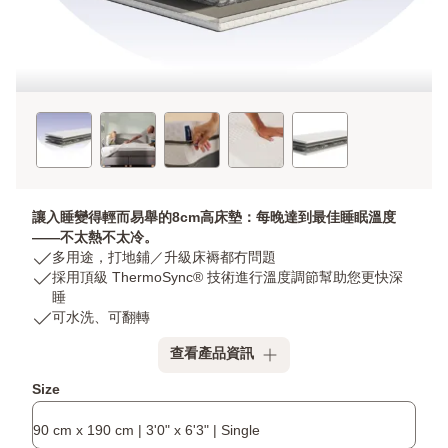
讓入睡變得輕而易舉的8cm高床墊：每晚達到最佳睡眠溫度
——不太熱不太冷。
USP
多用途，打地鋪／升級床褥都冇問題
1:
USP
採用頂級 ThermoSync® 技術進行溫度調節幫助您更快深
多
2:
睡
用
採
USP
可水洗、可翻轉
途，
用
3:
查看產品資訊
打
頂
可
地
級
水
附
Size
鋪
ThermoSync®
洗、
加
／
技
可
90 cm x 190 cm | 3'0" x 6'3" | Single
升
術
翻
產