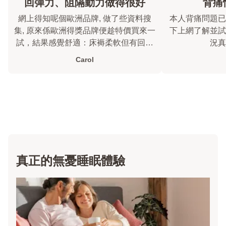
回彈力、阻隔動力做得很好
背痛
網上得知呢個歐洲品牌, 做了些資料搜
本人背痛問題已
集, 原來係歐洲得獎品牌便趁特價買來一
下上網了解並試用
試，結果感覺舒適：床褥柔軟但有回彈
況真
力，而且先生半夜翻身我也沒被影響
Carol
到。
真正的無憂睡眠體驗