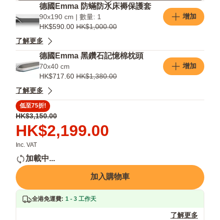
級
進
轉
德國Emma 防蟎防水床褥保護套
品
床
行
增加
90x190 cm | 數量: 1
褥
溫
HK$590.00
HK$1,000.00
都
度
了解更多
冇
調
問
節
德國Emma 黑鑽石記憶棉枕頭
題
幫
增加
70x40 cm
助
HK$717.60
HK$1,380.00
您
了解更多
更
快
低至75折!
深
原
HK$3,150.00
睡
價
價
HK$2,199.00
HK$3,150.00
格
HK$2,199.00
Inc. VAT
加載中...
加入購物車
全港免運費
:
1 - 3 工作天
了解更多