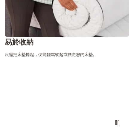
易於收納
只需把床墊捲起，便能輕鬆收起或搬走您的床墊。