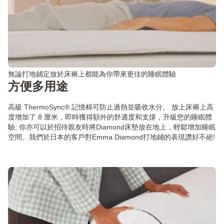
無論打地鋪定放於床褥上都能為你帶來更佳的睡眠體驗
方便多用途
高級 ThermoSync® 記憶棉可防止過熱並吸收水分。 放上床褥上高
度增加了 8 厘米，即時獲得額外的舒適度和支撐，升級您的睡眠體
驗; 你亦可以於招待親友時將Diamond床墊放在地上，輕鬆增加睡眠
空間。我們於日本的客戶對Emma Diamond打地鋪的表現讚好不絕!