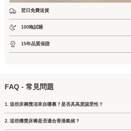
翌日免費送貨
100晚試睡
15年品質保證
FAQ - 常見問題
1. 這些床褥獎項來自哪裏？是否具高度認受性？
2. 這些獲獎床褥是否適合香港氣候？