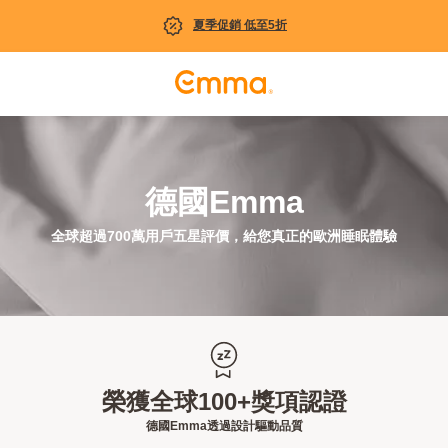
夏季促銷 低至5折
德國Emma
全球超過700萬用戶五星評價，給您真正的歐洲睡眠體驗
榮獲全球100+獎項認證
德國Emma透過設計驅動品質