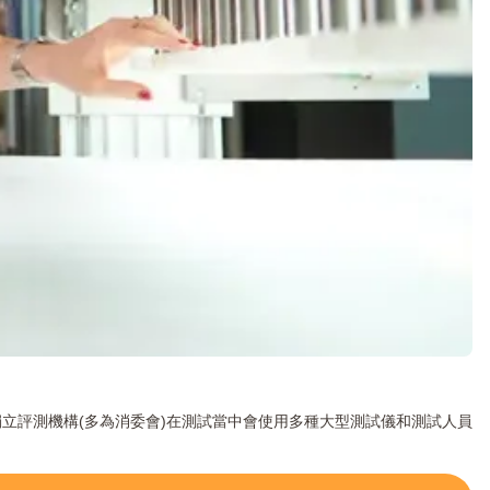
立評測機構(多為消委會)在測試當中會使用多種大型測試儀和測試人員