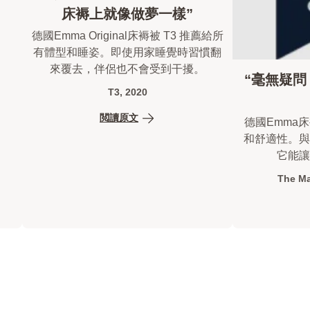
床褥上就像做夢一樣”
德國Emma Original床褥被 T3 推薦給所
有體型和睡姿。即使用家睡覺時習慣翻
來覆去，伴侶也不會受到干擾。
“毫無疑
T3, 2020
閲讀原文
德國Emma
和舒適性。與
它能讓
The Ma