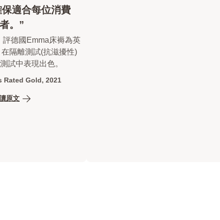
確保適合每位消費
者。”
es》評德國Emma床褥為英
在隔離測試(抗滋擾性)
測試中表現出色。
 Rated Gold, 2021
讀原文