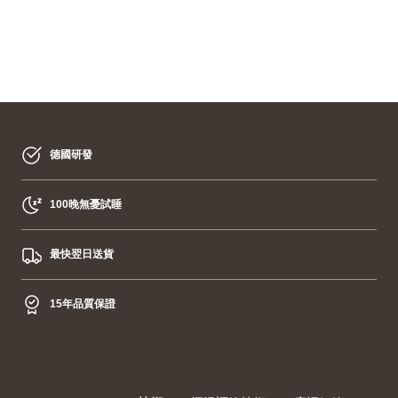
深
層
的
睡
眠
德國研發
100晚無憂試睡
最快翌日送貨
15年品質保證