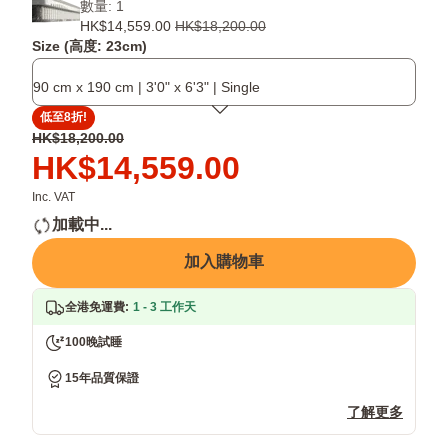
數量: 1
的
技
利
HK$14,559.00
HK$18,200.00
Hybrid
術
技
Size (高度: 23cm)
設
能
術
計
有
可
90 cm x 190 cm | 3'0" x 6'3" | Single
能
效
以
提
排
吸
低至8折!
供
走
收
原
HK$18,200.00
乎
濕
身
價
價
HK$14,559.00
合
氣
體
HK$18,200.00
格
人
發
HK$14,559.00
Inc. VAT
體
出
加載中...
工
的
學
熱
加入購物車
的
量，
承
讓
全港免運費
:
1 - 3 工作天
托
你
享
100晚試睡
受
更
15年品質保證
涼
爽、
了解更多
更