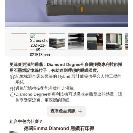
更涼爽更深的睡眠：Diamond Degree® 多國獲獎專利技術採
用石墨烯記憶綿粒子，有助達到理想的睡眠溫度。
Materials:
記憶棉混合袋裝彈簧的 Hybrid 設計能提供乎合人體工學的
記
承托
憶
透
透氣記憶棉技術能有效排走濕氣
棉
氣
溫
Diamond Degree® 專利技術可以吸收身體發出的熱量，讓
混
度:
控
你享受更涼爽、更深層的睡眠
合
透
技
查看產品資訊
袋
氣
術:
裝
記
Diamond
組合中包含什麼？
彈
憶
Degree®
德國Emma Diamond 黑鑽石床褥
簧
棉
專