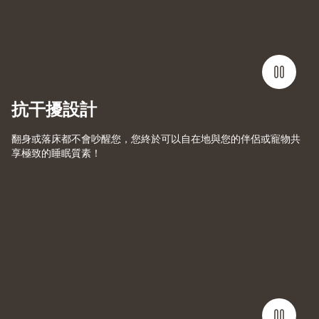
抗干擾設計
翻身或落床都不會吵醒您，您終於可以自在地與您的伴侶或寵物共
享極致的睡眠質素！