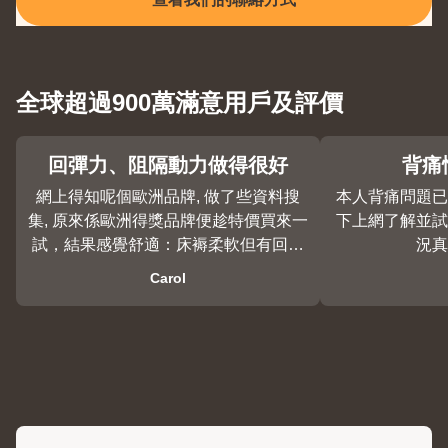
查看我們的聯絡方式
全球超過900萬滿意用戶及評價
回彈力、阻隔動力做得很好
背痛
網上得知呢個歐洲品牌, 做了些資料搜
本人背痛問題已
集, 原來係歐洲得獎品牌便趁特價買來一
下上網了解並試用
試，結果感覺舒適：床褥柔軟但有回彈
況真
力，而且先生半夜翻身我也沒被影響
Carol
到。