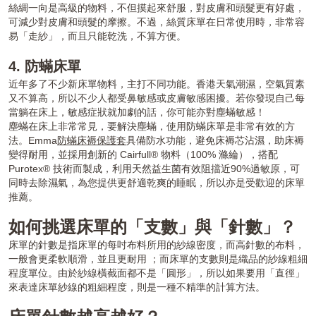
絲綢一向是高級的物料，不但摸起來舒服，對皮膚和頭髮更有好處，
可減少對皮膚和頭髮的摩擦。不過，絲質床單在日常使用時，非常容
易「走紗」，而且只能乾洗，不算方便。
4. 防蟎床單
近年多了不少新床單物料，主打不同功能。香港天氣潮濕，空氣質素
又不算高，所以不少人都受鼻敏感或皮膚敏感困擾。若你發現自己每
當躺在床上，敏感症狀就加劇的話，你可能亦對塵蟎敏感！
塵蟎在床上非常常見，要解決塵蟎，使用防蟎床單是非常有效的方
法。Emma
防蟎床褥保護套
具備防水功能，避免床褥芯沾濕，助床褥
變得耐用，並採用創新的 Cairfull® 物料（100% 滌綸），搭配
Purotex® 技術而製成，利用天然益生菌有效阻擋近90%過敏原，可
同時去除濕氣，為您提供更舒適乾爽的睡眠，所以亦是受歡迎的床單
推薦。
如何挑選床單的「支數」與「針數」？
床單的針數是指床單的每吋布料所用的紗線密度，而高針數的布料，
一般會更柔軟順滑，並且更耐用 ；而床單的支數則是織品的紗線粗細
程度單位。由於紗線橫截面都不是「圓形」，所以如果要用「直徑」
來表達床單紗線的粗細程度，則是一種不精準的計算方法。