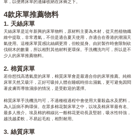
單，以便將床單的邊緣收納在床褥之下。
4款床單推薦物料
1. 天絲床單
天絲床單是近年新興的床單物料，原材料主要為木材，從天然植物纖
維中提取，非常透氣，不但是適合夏天使用，亦適合在香港的潮濕天
氣使用。這種床單質感比絲綢更滑，但較挺身。由於製作時會限制砍
伐樹木的數量，所以相對其他材料更環保。手洗機洗均可，所以是不
少人的床單推薦物料。
2. 棉質床單
若你想找高透氣度的床單，棉質床單會是最適合你的床單推薦。純棉
床單天然又吸汗，正好可吸掉人體在睡眠時排出濕氣，更可避免因悶
著皮膚而導致濕疹的情況，是受歡迎的選擇。
棉質床單手洗機洗均可，不過種植過程中會使用大量殺蟲水及肥料，
為人詬病不夠環保。在眾多棉花製床單之中，以埃及棉床單最有名、
最多人推介。埃及棉的棉線比一般棉花更幼長及堅韌，吸水性特強，
越洗越柔軟，不易起毛粒，相對耐用。
3. 絲質床單