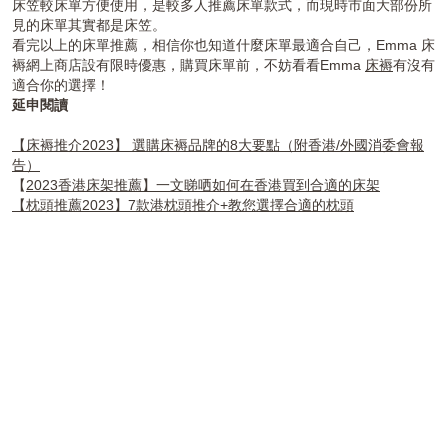
床笠較床單方便使用，是較多人推薦床單款式，而現時市面大部份所
見的床單其實都是床笠。
看完以上的床單推薦，相信你也知道什麼床單最適合自己，Emma 床
褥網上商店設有限時優惠，購買床單前，不妨看看Emma
床褥
有沒有
適合你的選擇！
延申閱讀
【床褥推介2023】 選購床褥品牌的8大要點（附香港/外國消委會報
告）
【
2023香港床架推薦】一文睇哂如何在香港買到合適的床架
【枕頭推薦2023】7款港枕頭推介+教您選擇合適的枕頭