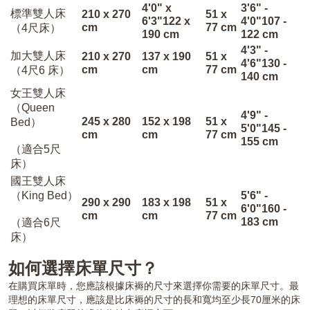
4'0" x
3'6" -
標準雙人床
210 x 270
51 x
6'3"122 x
4'0"107 -
cm
77 cm
（4尺床）
190 cm
122 cm
4'3" -
加大雙人床
210 x 270
137 x 190
51 x
4'6"130 -
cm
cm
77 cm
（4尺6 床）
140 cm
女王雙人床
（Queen
4'9" -
245 x 280
152 x 198
51 x
Bed）
5'0"145 -
cm
cm
77 cm
155 cm
（適合5尺
床）
國王雙人床
（King Bed）
5'6" -
290 x 290
183 x 198
51 x
6'0"160 -
cm
cm
77 cm
183 cm
（適合6尺
床）
如何選擇床單尺寸？
在購買床單時，您應該根據床褥的尺寸來選擇你需要的床單尺寸。最
理想的床單尺寸，應該是比床褥的尺寸的長和寬均至少長70厘米的床