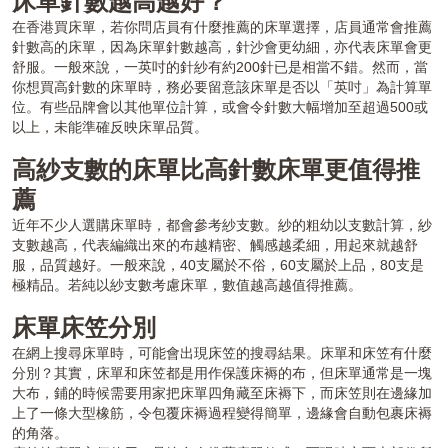
床單針數越高越好？
在香港買床單，若你問店員有什麼推薦的床單選擇，店員通常會推薦
針數高的床單，因為床單針數越高，針沙會更幼細，亦代表床單會更
舒服。一般來說，一英吋的針紗有約200針已是相當不錯。然而，當
你想買高針數的床單時，務必要留意該床單是否以「英吋」為計算單
位。有些品牌會以其他單位計算，或會令針數大幅增加至超過500或
以上，未能準確反映床單品質。
高紗支數的床單比高針數床單更值得推
薦
近年不少人選購床單時，都會參考紗支數。紗的粗幼以支數計算，紗
支數越高，代表編織出來的布越精密、觸感越柔細，用起來就越舒
服，品質越好。一般來說，40支屬於不俗，60支屬於上品，80支是
極精品。若純以紗支數考慮床單，數值越高越值得推薦。
床單床笠分別
在網上搜尋床單時，可能會出現床笠的搜尋結果。床單和床笠有什麼
分別？其實，床單和床笠都是用作保護床褥的布，但床單通常是一塊
大布，鋪的時候需要用家把床單四角藏至床褥下，而床笠則在邊緣加
上了一條大型橡筋，令包覆床褥過程變得簡單，邊緣會自動包裹床褥
的角落。