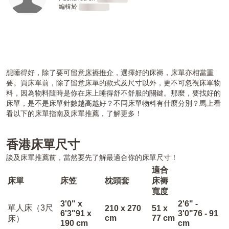
編輯於
Loading
Loading
想睡得好，除了要可留意
床褥推介
，選擇好的床褥，床單亦相當重
要。買床單前，除了留意床單的款式及尺寸以外，更不可忽視床單物
料，因為物料隨時是你在床上睡得舒不舒服的關鍵。那麼，要找好的
床單，是不是床單針數越高越好？不同床單物料有什麼分別？馬上看
看以下的床單指南及床單推薦，了解更多！
香港床單尺寸
談及床單推薦前，當然要先了解最適合你的床單尺寸！
適合
床單
床笠
枕頭套
床褥
寬度
3'0" x
2'6" -
單人床（3尺
210 x 270
51 x
6'3"91 x
3'0"76 - 91
cm
77 cm
床）
190 cm
cm