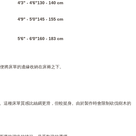
4'3" - 4'6"130 - 140 cm
4'9" - 5'0"145 - 155 cm
5'6" - 6'0"160 - 183 cm
以便將床單的邊緣收納在床褥之下。
。這種床單質感比絲綢更滑，但較挺身。由於製作時會限制砍伐樹木的