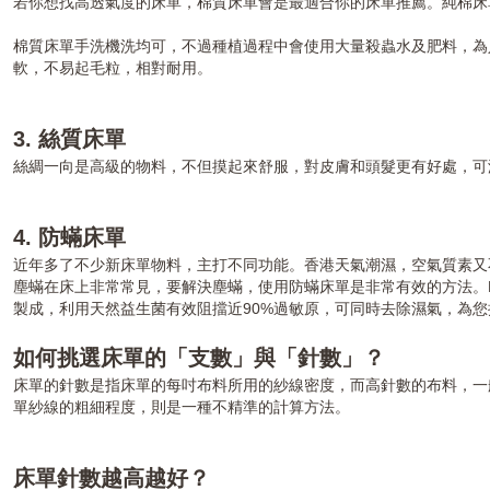
若你想找高透氣度的床單，棉質床單會是最適合你的床單推薦。純棉床
棉質床單手洗機洗均可，不過種植過程中會使用大量殺蟲水及肥料，為
軟，不易起毛粒，相對耐用。
3. 絲質床單
絲綢一向是高級的物料，不但摸起來舒服，對皮膚和頭髮更有好處，可
4. 防蟎床單
近年多了不少新床單物料，主打不同功能。香港天氣潮濕，空氣質素又
塵蟎在床上非常常見，要解決塵蟎，使用防蟎床單是非常有效的方法。E
製成，利用天然益生菌有效阻擋近90%過敏原，可同時去除濕氣，為
如何挑選床單的「支數」與「針數」？
床單的針數是指床單的每吋布料所用的紗線密度，而高針數的布料，一
單紗線的粗細程度，則是一種不精準的計算方法。
床單針數越高越好？