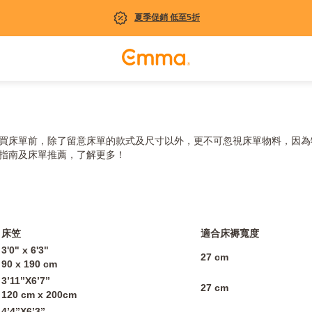
夏季促銷 低至5折
買床單前，除了留意床單的款式及尺寸以外，更不可忽視床單物料，因為
單指南及床單推薦，了解更多！
床笠
適合床褥寬度
3'0" x 6'3"
27 cm
90 x 190 cm
3’11”X6’7”
27 cm
120 cm x 200cm