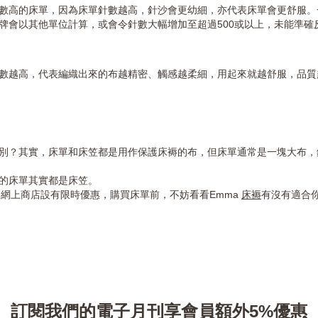
數高的床單，因為床單針數越高，針沙會更幼細，亦代表床單會更舒服。一
牌會以其他單位計算，或會令針數大幅增加至超過500或以上，未能準確
越高，代表編織出來的布越精密、觸感越柔細，用起來就越舒服，品質越
別？其實，床單和床笠都是用作保護床褥的布，但床單通常是一塊大布，
見的床單其實都是床笠。
褥網上商店設有限時優惠，購買床單前，不妨看看Emma
床褥
有沒有適合
訂閱我們的電子月刊享會員額外5%優惠