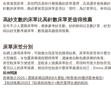
在香港買床單，若你問店員有什麼推薦的床單選擇，店員通常會推薦針
針數的床單時，務必要留意該床單是否以「英吋」為計算單位。有些品
高紗支數的床單比高針數床單更值得推薦
近年不少人選購床單時，都會參考紗支數。紗的粗幼以支數計算，紗支數
純以紗支數考慮床單，數值越高越值得推薦。
床單床笠分別
在網上搜尋床單時，可能會出現床笠的搜尋結果。床單和床笠有什麼分
大型橡筋，令包覆床褥過程變得簡單，邊緣會自動包裹床褥的角落。
床笠較床單方便使用，是較多人推薦床單款式，而現時市面大部份所
看完以上的床單推薦，相信你也知道什麼床單最適合自己，Emma 床
延伸閱讀
床褥推介2025 | 選購床褥品牌的8大要點 (附香港/外國消委會報告)
【枕頭推薦2025】7款港枕頭推介+教您選擇合適的枕頭