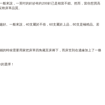
般來說，一英吋的針紗有約200針已是相當不錯。然而，當你想買高
反映床單品質。
好。一般來說，40支屬於不俗，60支屬於上品，80支是極精品。若
鋪的時候需要用家把床單四角藏至床褥下，而床笠則在邊緣加上了一條
你的選擇！