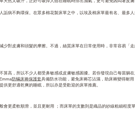
單天然又吸汗，正好可吸掉人體在睡眠時排出濕氣，更可避免因悶著皮
人詬病不夠環保。在眾多棉花製床單之中，以埃及棉床單最有名、最多人
減少對皮膚和頭髮的摩擦。不過，絲質床單在日常使用時，非常容易「
不算高，所以不少人都受鼻敏感或皮膚敏感困擾。若你發現自己每當躺
mma
防蟎床褥保護套
具備防水功能，避免床褥芯沾濕，助床褥變得耐用，並採用創新
您提供更舒適乾爽的睡眠，所以亦是受歡迎的床單推薦。
般會更柔軟順滑，並且更耐用 ；而床單的支數則是織品的紗線粗細程度