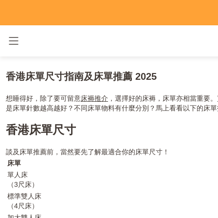
Toggle navigation
香港床單尺寸指南及床單推薦 2025
想睡得好，除了要可留意
床褥推介
，選擇好的床褥，床單亦相當重要。
是床單針數越高越好？不同床單物料有什麼分別？馬上看看以下的床
香港床單尺寸
談及床單推薦前，當然要先了解最適合你的床單尺寸！
床單
單人床
（3尺床）
標準雙人床
（4尺床）