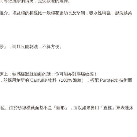
膚而導致濕疹的情況，是受歡迎的選擇。
推介。埃及棉的棉線比一般棉花更幼長及堅韌，吸水性特強，越洗越柔
走紗」，而且只能乾洗，不算方便。
在床上，敏感症狀就加劇的話，你可能亦對塵蟎敏感！
的 Cairfull® 物料（100% 滌綸），搭配 Purotex® 技術而
單位。由於紗線橫截面都不是「圓形」，所以如果要用「直徑」來表達床