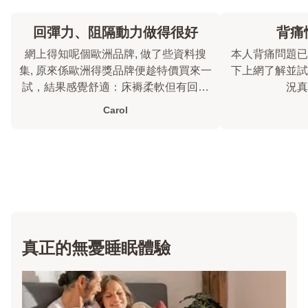
回彈力、阻隔動力做得很好
背痛
網上得知呢個歐洲品牌, 做了些資料搜
本人背痛問題已
集, 原來係歐洲得獎品牌便趁特價買來一
下上網了解並試用
試，結果感覺舒適：床褥柔軟但有回彈
況真
力，而且先生半夜翻身我也沒被影響
Carol
到。
真正的無憂睡眠體驗