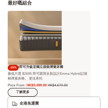
最好嘅組合
+$2695即可升級至獨立袋裝彈簧床褥
-25%
最低只需 $2695 即可購買全新設計Emma Hybrid記憶
棉彈簧床褥。 更佳承托
Price From
HK$3,499.00
HK$4,670.00
價
原
了解更多
格
價
HK$3,499.00
HK$4,670.00
全港免運費