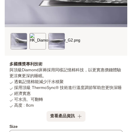
多國獲獎專利技術
與頂級Diamond床褥採用同樣記憶棉科技，以更實惠價錢體驗
更涼爽更深的睡眠。
透氣記憶棉能減少汗水積聚
採用頂級 ThermoSync® 技術進行溫度調節幫助您更快深睡
經濟實惠
可水洗、可翻轉
高度 : 8cm
查看產品資訊
附
Size