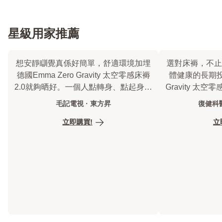
星級用家推薦
想安靜瞓覺真係好簡單，舒適環境加埋
選對床褥，不止
德國Emma Zero Gravity 太空零感床褥
體健康的長期投資
2.0就夠晒好。一個人點轉身、點起身，
Gravity 太空
都安靜唔打擾，成晚瞓得好穩陣
設計，守護
毛記電視 · 東方昇
復健科醫
立即購買!
立