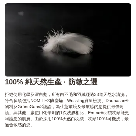
100% 純天然生產 · 防敏之選
拒絕使用化學及漂白劑，所有白羽毛和羽絨經過33道天然水清洗，
符合多項包括NOMITE®防塵蟎、Wessling質量檢測、Daunasan®
物料及GrüneGans®認證，為生態環境及最敏感的您提供最佳呵
護。與其他工廠使用化學劑的1次洗滌相比，Emma®羽絨枕頭能更
呵護您的肌膚。由於採用100%天然白羽絨，枕頭100%可機洗，最
適合敏感的您。