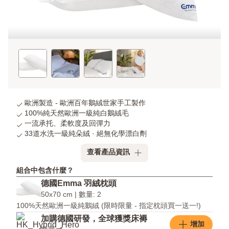
歐洲製造 - 歐洲百年鵝絨世家手工製作
100%純天然歐洲一級純白鵝絨毛
一流承托、柔軟度及回彈力
33道水洗一級純朵絨 · 絕無化學漂白劑
查看產品資訊
組合中包含什麼？
德國Emma 羽絨枕頭
50x70 cm | 數量: 2
100%天然歐洲一級純鵝絨 (限時限量 - 指定枕頭買一送一!)
加購德國研發，全球獲獎床褥
增加