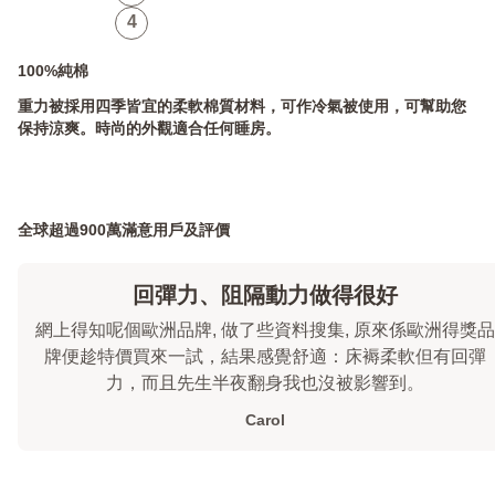
4
100%純棉
重力被採用四季皆宜的柔軟棉質材料，可作冷氣被使用，可幫助您
保持涼爽。時尚的外觀適合任何睡房。
全球超過900萬滿意用戶及評價
回彈力、阻隔動力做得很好
網上得知呢個歐洲品牌, 做了些資料搜集, 原來係歐洲得獎品
牌便趁特價買來一試，結果感覺舒適：床褥柔軟但有回彈
力，而且先生半夜翻身我也沒被影響到。
Carol