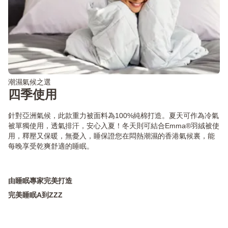
潮濕氣候之選
四季使用
針對亞洲氣候，此款重力被面料為100%純棉打造。夏天可作為冷氣
被單獨使用，透氣排汗，安心入夏！冬天則可結合Emma®羽絨被使
用，釋壓又保暖，無憂入，睡保證您在悶熱潮濕的香港氣候裏，能
每晚享受乾爽舒適的睡眠。
由睡眠專家完美打造
完美睡眠A到ZZZ