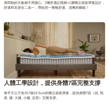
再悶熱的天氣都不用擔心。3層舒適記憶棉+1層獨立袋裝彈簧設計，
舒適和支撐合二為一，帶給您一整晚舒適、清爽的睡眠！
人體工學設計，提供身體7區完整支撐
每平方公尺有257個19.5cm的獨立袋裝彈簧，提供身體7區（頭, 頸,
肩, 腰, 大腿, 小腿, 足部）完整支撐。