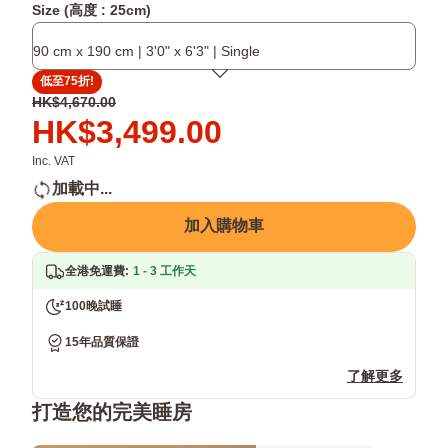
Size (高度 : 25cm)
多
透
國
氣
90 cm x 190 cm | 3'0" x 6'3" | Single
消
記
費
憶
低至75折!
者
棉，
原
HK$4,670.00
好
適
價
價
HK$3,499.00
評，
合
HK$4,670.00
格
30+國
香
HK$3,499.00
Inc. VAT
家
港
加載中...
熱
潮
賣
濕
加入購物車
款
悶
熱
全港免運費
:
1 - 3 工作天
天
氣
100晚試睡
15年品質保證
了解更多
打造您的完美睡房