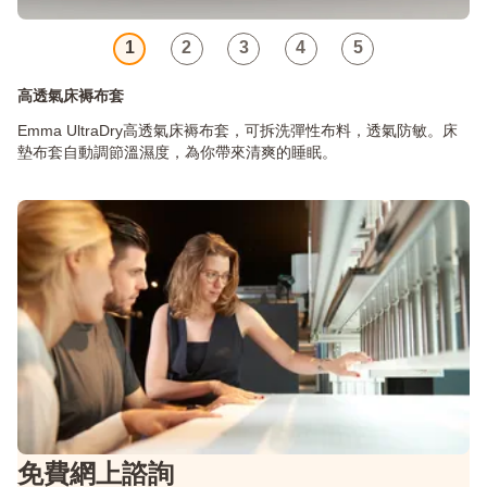
1
2
3
4
5
高透氣床褥布套
Emma UltraDry高透氣床褥布套，可拆洗彈性布料，透氣防敏。床
墊布套自動調節溫濕度，為你帶來清爽的睡眠。
免費網上諮詢