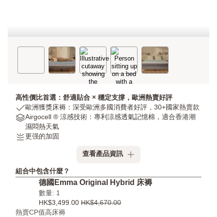
高性價比首選：舒適貼合 × 穩定支撐，歐洲熱賣好評
USP
歐洲獲獎床褥：深受歐洲多國消費者好評，30+國家熱賣款
1:
Materials:
Airgocell ® 涼感技術：專利涼感透氣記憶棉，適合香港潮
歐
Airgocell
濕悶熱天氣
洲
®
釋
更强的加固
獲
涼
壓
查看產品資訊
獎
感
性:
床
技
更
組合中包含什麼？
褥：
術：
强
德國Emma Original Hybrid 床褥
深
專
的
數量: 1
受
利
加
HK$3,499.00
HK$4,670.00
歐
涼
固
熱賣CP值高床褥
洲
感