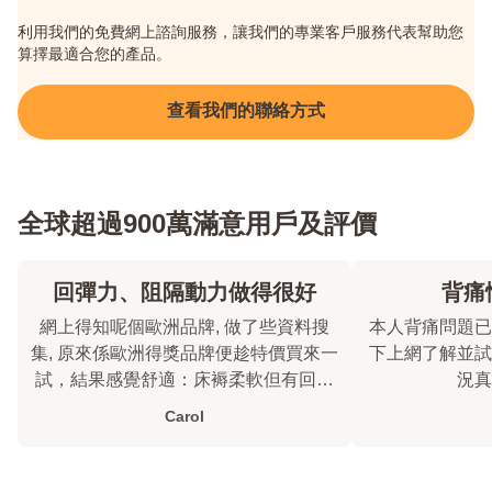
利用我們的免費網上諮詢服務，讓我們的專業客戶服務代表幫助您
算擇最適合您的產品。
查看我們的聯絡方式
全球超過900萬滿意用戶及評價
回彈力、阻隔動力做得很好
背痛
網上得知呢個歐洲品牌, 做了些資料搜
本人背痛問題已
集, 原來係歐洲得獎品牌便趁特價買來一
下上網了解並試用
試，結果感覺舒適：床褥柔軟但有回彈
況真
力，而且先生半夜翻身我也沒被影響
Carol
到。