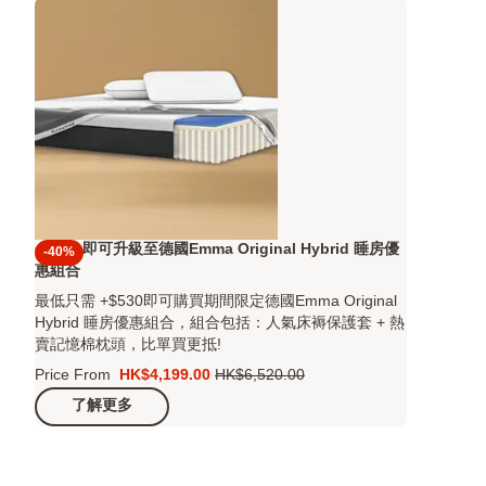
+$530 即可升級至德國Emma Original Hybrid 睡房優
-40%
惠組合
最低只需 +$530即可購買期間限定德國Emma Original
Hybrid 睡房優惠組合，組合包括：人氣床褥保護套 + 熱
賣記憶棉枕頭，比單買更抵!
Price From
HK$4,199.00
HK$6,520.00
價
原
了解更多
格
價
HK$4,199.00
HK$6,520.00