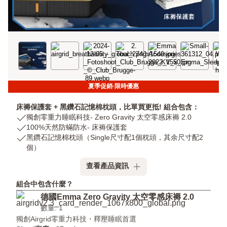
夏季促銷·限時優惠
床褥保護套 + 黑鑽石記憶棉枕頭，比單買更抵! 組合包含：
USP
獨創零重力睡眠科技- Zero Gravity 太空零感床褥 2.0
1:
USP
100%天然防蟎防水- 床褥保護套
獨
2:
USP
黑鑽石記憶棉枕頭（Single尺寸配1個枕頭，其余尺寸配2
創
100%
3:
個）
零
天
黑
查看產品資訊
重
然
鑽
力
防
石
組合中包含什麼？
睡
蟎
記
德國Emma Zero Gravity 太空零感床褥 2.0
眠
防
憶
科
水-
棉
數量: 1
技-
床
枕
獨創Airgrid零重力科技・釋壓睡眠首選