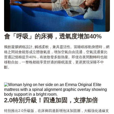
會「呼吸」的床褥，透氣度增加40%
獨創凝膠網格設計, 觸感柔軟，兼具靈活性。當睡眠移動身體時，網
格之間就會能形成立體微氣道，增加空氣自由流通，空氣流通量比
普通記憶棉提升40%，有效散發多餘熱量。即使在夜間翻轉時也能
移動自如，一整晚都能享受舒適的睡眠溫度，更易實現深睡不中
斷。
2.0特別升級！四邊加固，支撐加倍
特別推出2.0升級版，在床褥四邊新增泡沫加固層，大幅強化邊緣支