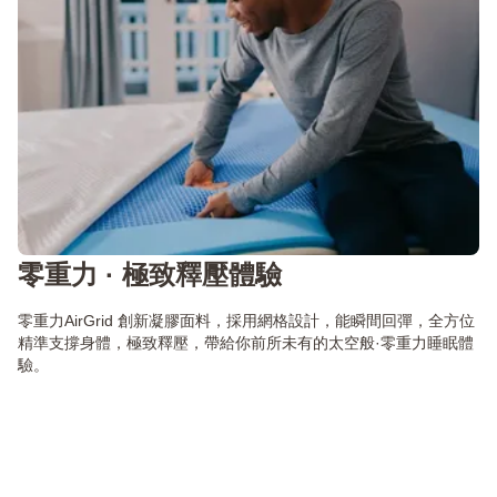
零重力 · 極致釋壓體驗
零重力AirGrid 創新凝膠面料，採用網格設計，能瞬間回彈，全方位
精準支撐身體，極致釋壓，帶給你前所未有的太空般·零重力睡眠體
驗。