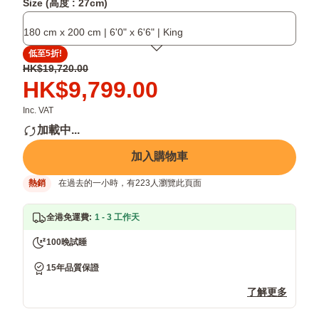
Zero
褥
頭
Size (高度 : 27cm)
Gravity
保
（Single
太
護
尺
180 cm x 200 cm | 6'0" x 6'6" | King
空
套
寸
低至5折!
零
配
原
HK$19,720.00
感
1
價
價
HK$9,799.00
床
個
HK$19,720.00
格
褥
枕
HK$9,799.00
Inc. VAT
2.0
頭，
加載中...
其
余
加入購物車
尺
寸
熱銷
在過去的一小時，有223人瀏覽此頁面
配
2
個）
全港免運費
:
1 - 3 工作天
100晚試睡
15年品質保證
了解更多