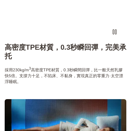
高密度TPE材質，0.3秒瞬回彈，完美承
托
3
採用230kg/m
高密度TPE材質，0.3秒瞬間回彈，比一般天然乳膠
快5倍。支撐力十足，不陷床、不黏身，實現真正的零重力·太空漂
浮睡眠。