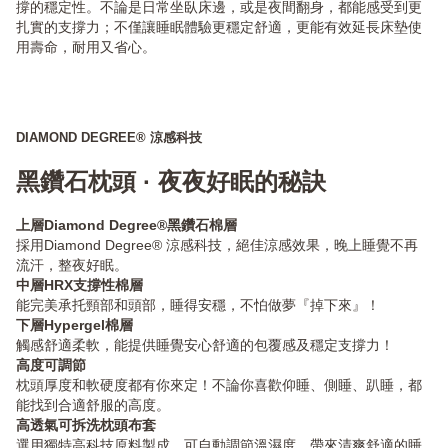
撐的穩定性。不論是日常坐臥床邊，或是夜間翻身，都能感受到更
扎實的支撐力；不僅讓睡眠體驗更穩定舒適，更能有效延長床墊使
用壽命，耐用又省心。
DIAMOND DEGREE® 涼感科技
黑鑽石枕頭 · 夜夜好眠的秘訣
上層Diamond Degree®黑鑽石棉層
採用Diamond Degree® 涼感科技，絕佳涼感效果，晚上睡覺不再
流汗，整夜好眠。
中層HRX支撐性棉層
能完美承托頸部和頭部，睡得安穩，不怕做夢『掉下來』！
下層Hypergel棉層
觸感舒適柔軟，能提供睡覺安心舒適的包覆感及穩定支撐力！
高度可調節
枕頭厚度和軟硬度都有你來定！不論你喜歡仰睡、側睡、趴睡，都
能找到合適舒服的高度。
高透氣可拆洗枕頭布套
選用獨特高科技原料製成，可自動調節溫濕度，帶來清爽舒適的睡