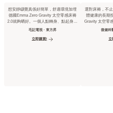
想安靜瞓覺真係好簡單，舒適環境加埋
選對床褥，不止
德國Emma Zero Gravity 太空零感床褥
體健康的長期投資
2.0就夠晒好。一個人點轉身、點起身，
Gravity 太空
都安靜唔打擾，成晚瞓得好穩陣
設計，守護
毛記電視 · 東方昇
復健科醫
立即購買!
立