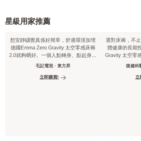
星級用家推薦
想安靜瞓覺真係好簡單，舒適環境加埋
選對床褥，不止
德國Emma Zero Gravity 太空零感床褥
體健康的長期投資
2.0就夠晒好。一個人點轉身、點起身，
Gravity 太空
都安靜唔打擾，成晚瞓得好穩陣
設計，守護
毛記電視 · 東方昇
復健科醫
立即購買!
立