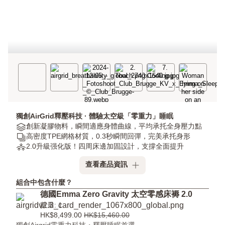
獨創AirGrid釋壓科技 · 體驗太空級「零重力」睡眠
Materials:
創新凝膠物料，瞬間適應身體曲線，平均承托全身壓力點
創
Layers:
高密度TPE網格材質，0.3秒瞬間回彈，完美承托身形
新
高
壓
2.0升級强化版！四周床邊加固設計，支撐全面提升
凝
密
力
查看產品資訊
膠
度
舒
物
TPE
緩:
組合中包含什麼？
料，
網
2.0
德國Emma Zero Gravity 太空零感床褥 2.0
瞬
格
升
數量: 1
間
材
級
HK$8,499.00
HK$15,460.00
適
質，
强