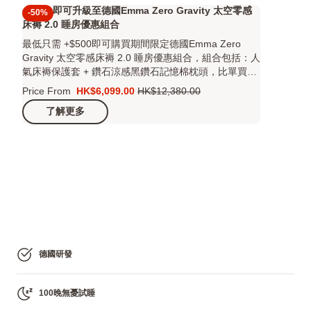
+$500 即可升級至德國Emma Zero Gravity 太空零感
-50%
床褥 2.0 睡房優惠組合
最低只需 +$500即可購買期間限定德國Emma Zero
Gravity 太空零感床褥 2.0 睡房優惠組合，組合包括：人
氣床褥保護套 + 鑽石涼感黑鑽石記憶棉枕頭，比單買更
抵!
Price From
HK$6,099.00
HK$12,380.00
價
原
了解更多
格
價
HK$6,099.00
HK$12,380.00
德國研發
100晚無憂試睡