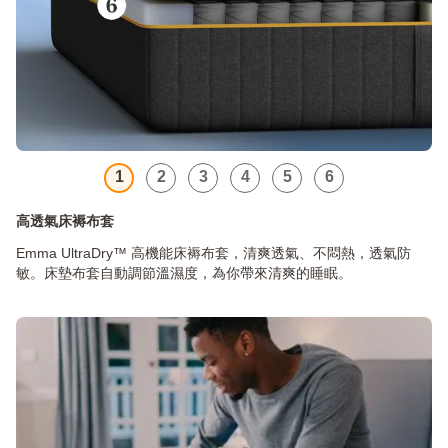
1
2
3
4
5
6
高透氣床褥布套
Emma UltraDry™ 高機能床褥布套，清爽透氣、不悶熱，透氣防
敏。床墊布套自動調節溫濕度，為你帶來清爽的睡眠。