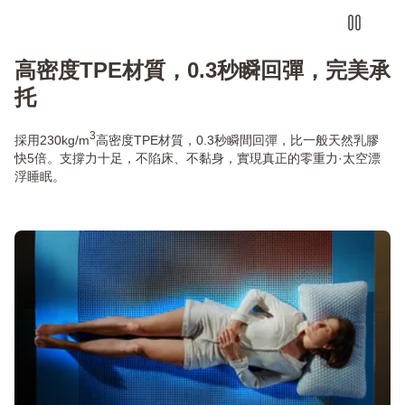
高密度TPE材質，0.3秒瞬回彈，完美承
托
3
採用230kg/m
高密度TPE材質，0.3秒瞬間回彈，比一般天然乳膠
快5倍。支撐力十足，不陷床、不黏身，實現真正的零重力·太空漂
浮睡眠。