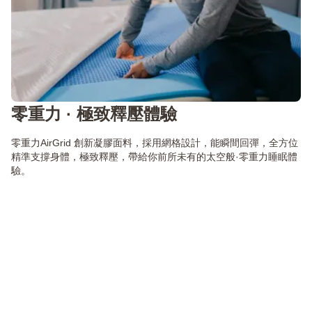
零重力 · 極致釋壓體驗
零重力AirGrid 創新凝膠面料，採用網格設計，能瞬間回彈，全方位
精準支撐身體，極致釋壓，帶給你前所未有的太空般·零重力睡眠體
驗。