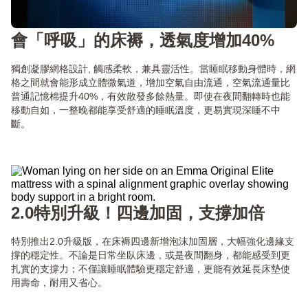
會「呼吸」的床褥，透氣度增加40%
獨創凝膠網格設計, 觸感柔軟，兼具靈活性。當睡眠移動身體時，網
格之間就會能形成立體微氣道，增加空氣自由流通，空氣流通量比
普通記憶棉提升40%，有效散發多餘熱量。即使在夜間翻轉時也能
移動自如，一整晚都能享受舒適的睡眠溫度，更易實現深睡不中
斷。
2.0特別升級！四邊加固，支撐加倍
特別推出2.0升級版，在床褥四邊新增泡沫加固層，大幅強化邊緣支
撐的穩定性。不論是日常坐臥床邊，或是夜間翻身，都能感受到更
扎實的支撐力；不僅讓睡眠體驗更穩定舒適，更能有效延長床墊使
用壽命，耐用又省心。