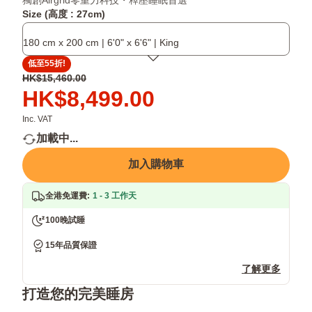
獨創Airgrid零重力科技・釋壓睡眠首選
應
0.3
化
Size (高度 : 27cm)
身
秒
版！
體
瞬
四
180 cm x 200 cm | 6'0" x 6'6" | King
曲
間
周
線，
回
床
低至55折!
平
彈，
邊
原
HK$15,460.00
均
完
加
價
價
HK$8,499.00
承
美
固
HK$15,460.00
格
托
承
設
HK$8,499.00
Inc. VAT
全
托
計，
加載中...
身
身
支
壓
形
撐
加入購物車
力
全
點
面
全港免運費
:
1 - 3 工作天
提
升
100晚試睡
15年品質保證
了解更多
打造您的完美睡房