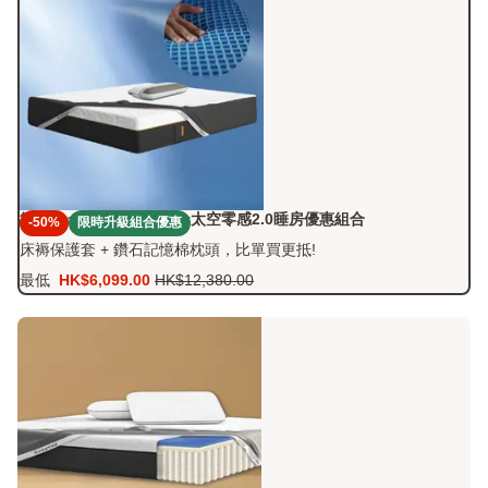
德國Emma Zero Gravity太空零感2.0睡房優惠組合
-50%
限時升級組合優惠
床褥保護套 + 鑽石記憶棉枕頭，比單買更抵!
最低
HK$6,099.00
HK$12,380.00
價
原
格
價
HK$6,099.00
HK$12,380.00