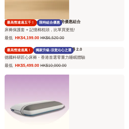
德國Emma Original Hybrid 睡房優惠組合
最高慳達過五千！
限時組合優惠
床褥保護套 + 記憶棉枕頭，比單買更抵!
最低
HK$4,199.00
HK$6,520.00
價
原
格
價
德國Emma Zero Gravity 太空零感床褥 2.0
最高慳達過萬！
獨家升級-涼意沁心之選
HK$4,199.00
HK$6,520.00
德國科研匠心床褥・香港首選零重力睡眠體驗
最低
HK$5,499.00
HK$10,000.00
價
原
格
價
HK$5,499.00
HK$10,000.00