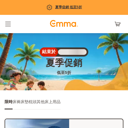
夏季促銷 低至5折
Toggle navigation
結束於
Loading
夏季促銷
低至5折
限時
床褥
床墊
枕頭
其他床上用品