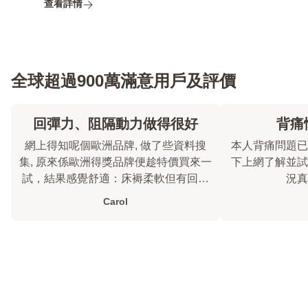
查看詳情
全球超過900萬滿意用戶及評價
回彈力、阻隔動力做得很好
背痛
網上得知呢個歐洲品牌, 做了些資料搜
本人背痛問題已
集, 原來係歐洲得獎品牌便趁特價買來一
下上網了解並試用
試，結果感覺舒適：床褥柔軟但有回彈
況真
力，而且先生半夜翻身我也沒被影響
Carol
到。