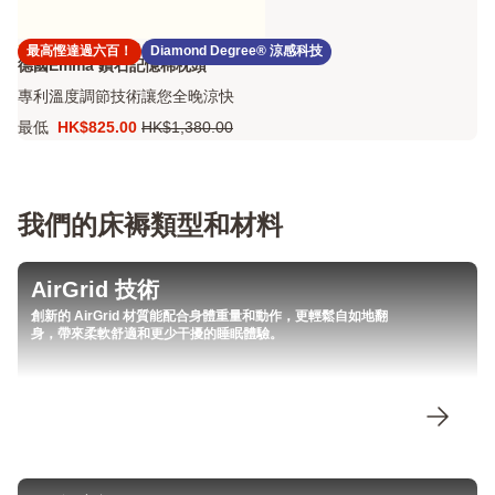
4.5
1363 Reviews (1330 from other countries)
最高慳達過六百！
Diamond Degree® 涼感科技
4.5
德國Emma 鑽石記憶棉枕頭
out
專利溫度調節技術讓您全晚涼快
of
5
最低
HK$825.00
HK$1,380.00
價
原
stars
格
價
1363
HK$825.00
HK$1,380.00
Reviews
(1330
我們的床褥類型和材料
from
other
countries)
AirGrid 技術
創新的 AirGrid 材質能配合身體重量和動作，更輕鬆自如地翻
身，帶來柔軟舒適和更少干擾的睡眠體驗。