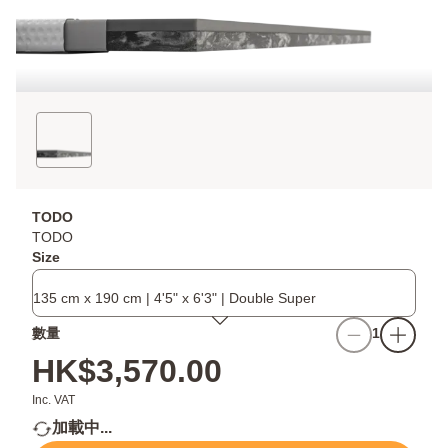
TODO
TODO
Size
135 cm x 190 cm | 4'5" x 6'3" | Double Super
數量
1
HK$3,570.00
Inc. VAT
加載中...