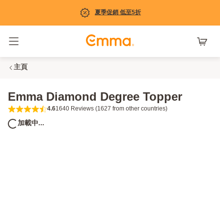
夏季促銷 低至5折
Toggle navigation
主頁
Emma Diamond Degree Topper
4.6
1640 Reviews (1627 from other countries)
4.6 out of 5 stars 1640 Reviews (1627 from
加載中...