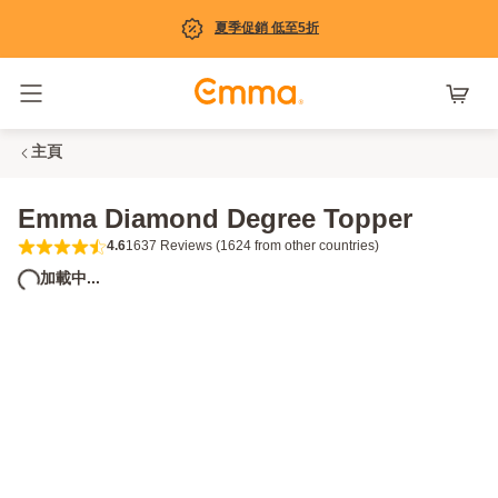
夏季促銷 低至5折
Toggle navigation
主頁
Emma Diamond Degree Topper
4.6
1637 Reviews (1624 from other countries)
4.6 out of 5 stars 1637 Reviews (1624 from
加載中...