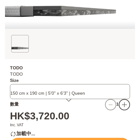
TODO
TODO
Size
150 cm x 190 cm | 5'0" x 6'3" | Queen
數量
1
HK$3,720.00
Inc. VAT
加載中...