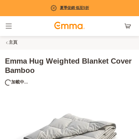
夏季促銷 低至5折
Toggle navigation
主頁
Emma Hug Weighted Blanket Cover
Bamboo
加載中...