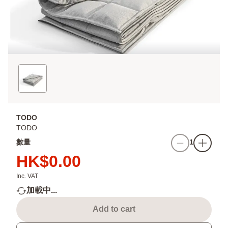
TODO
TODO
數量
1
HK$0.00
Inc. VAT
加載中...
Add to cart